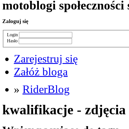
moto
blogi
społeczności 
Zaloguj się
Login
Hasło
Zarejestruj się
Załóż bloga
»
RiderBlog
kwalifikacje - zdjęcia