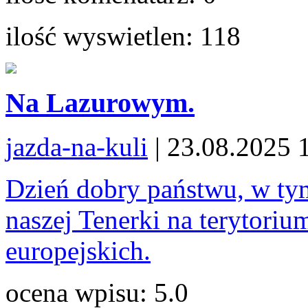
ilość wyswietlen:
118
Na Lazurowym.
jazda-na-kuli
| 23.08.2025 
Dzień dobry państwu, w ty
naszej Tenerki na terytori
europejskich.
ocena wpisu:
5.0