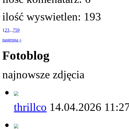
ilość wyswietlen:
193
1
2
3
...
759
następna »
Fotoblog
najnowsze zdjęcia
thrillco
14.04.2026 11:2