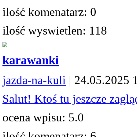
ilość komenatarz:
0
ilość wyswietlen:
118
karawanki
jazda-na-kuli
| 24.05.2025 
Salut! Ktoś tu jeszcze zaglą
ocena wpisu:
5.0
ilość komenatarz:
6