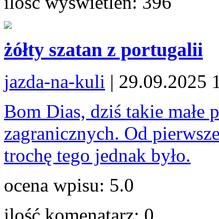
ilość wyswietlen:
396
żółty szatan z portugalii
jazda-na-kuli
| 29.09.2025 
Bom Dias, dziś takie mał
zagranicznych. Od pierwsze
trochę tego jednak było.
ocena wpisu:
5.0
ilość komenatarz:
0