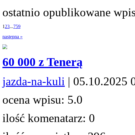
ostatnio opublikowane wpi
1
2
3
...
759
następna »
60 000 z Tenerą
jazda-na-kuli
| 05.10.2025 
ocena wpisu:
5.0
ilość komenatarz:
0